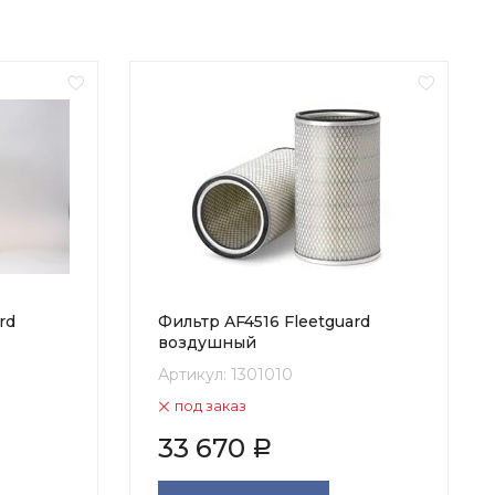
rd
Фильтр AF4516 Fleetguard
воздушный
Артикул:
1301010
под заказ
33 670
Р