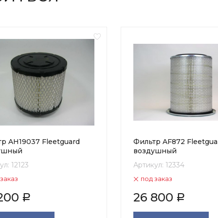
р AH19037 Fleetguard
Фильтр AF872 Fleetgua
ушный
воздушный
ул:
12123
Артикул:
12334
 заказ
под заказ
200
26 800
Р
Р