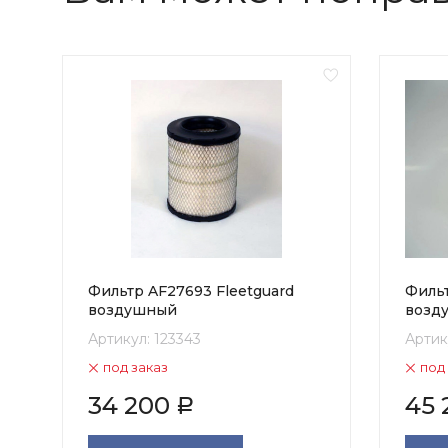
Фильтр AF27693 Fleetguard
Фильт
воздушный
возд
Артикул:
123343
Артик
под заказ
под
34 200
45 
Р