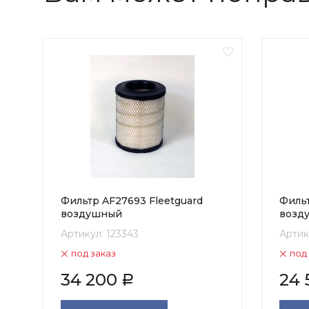
Фильтр AF27693 Fleetguard
Фильт
воздушный
возд
Артикул:
123343
Артик
под заказ
под
34 200
24 
Р