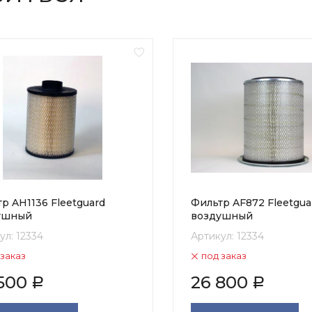
р AH1136 Fleetguard
Фильтр AF872 Fleetgua
ушный
воздушный
ул:
12334
Артикул:
12334
 заказ
под заказ
500
26 800
Р
Р