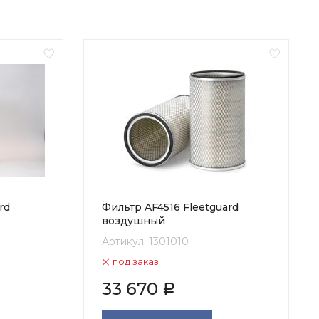
rd
Фильтр AF4516 Fleetguard
воздушный
Артикул:
1301010
под заказ
33 670
Р